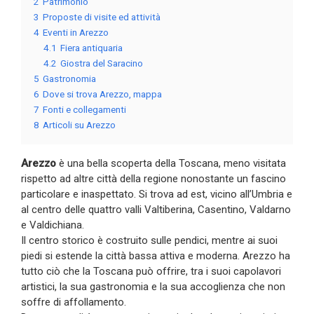
2
Patrimonio
3
Proposte di visite ed attività
4
Eventi in Arezzo
4.1
Fiera antiquaria
4.2
Giostra del Saracino
5
Gastronomia
6
Dove si trova Arezzo, mappa
7
Fonti e collegamenti
8
Articoli su Arezzo
Arezzo
è una bella scoperta della Toscana, meno visitata
rispetto ad altre città della regione nonostante un fascino
particolare e inaspettato. Si trova ad est, vicino all’Umbria e
al centro delle quattro valli Valtiberina, Casentino, Valdarno
e Valdichiana.
Il centro storico è costruito sulle pendici, mentre ai suoi
piedi si estende la città bassa attiva e moderna. Arezzo ha
tutto ciò che la Toscana può offrire, tra i suoi capolavori
artistici, la sua gastronomia e la sua accoglienza che non
soffre di affollamento.