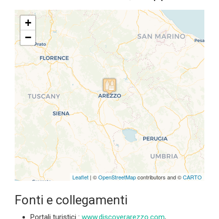
+
−
Travelers' Map is loading...
If you see this after your page is
loaded completely, leafletJS files
are missing.
Leaflet
| ©
OpenStreetMap
contributors and ©
CARTO
Fonti e collegamenti
Portali turistici :
www.discoverarezzo.com
,