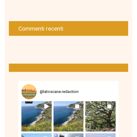
Commenti recenti
@
latoscane.redaction