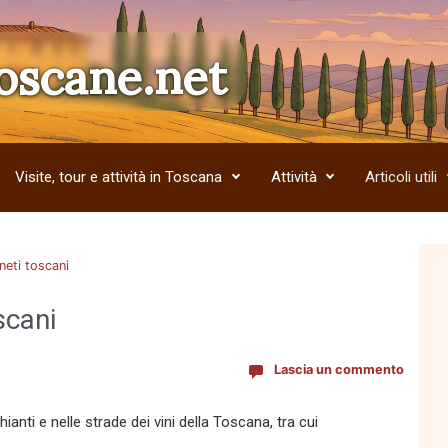
oscane.net
Visite, tour e attività in Toscana
Attività
Articoli utili
gneti toscani
scani
Lascia un commento
Chianti e nelle strade dei vini della Toscana, tra cui