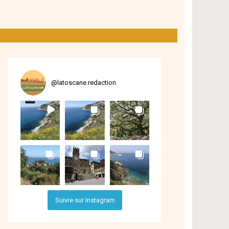
@
latoscane.redaction
Suivre sur Instagram