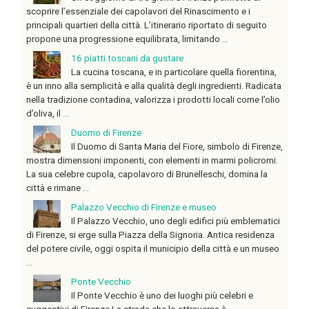
scoprire l’essenziale dei capolavori del Rinascimento e i
principali quartieri della città. L’itinerario riportato di seguito
propone una progressione equilibrata, limitando ...
16 piatti toscani da gustare
La cucina toscana, e in particolare quella fiorentina,
è un inno alla semplicità e alla qualità degli ingredienti. Radicata
nella tradizione contadina, valorizza i prodotti locali come l’olio
d’oliva, il ...
Duomo di Firenze
Il Duomo di Santa Maria del Fiore, simbolo di Firenze,
mostra dimensioni imponenti, con elementi in marmi policromi.
La sua celebre cupola, capolavoro di Brunelleschi, domina la
città e rimane ...
Palazzo Vecchio di Firenze e museo
Il Palazzo Vecchio, uno degli edifici più emblematici
di Firenze, si erge sulla Piazza della Signoria. Antica residenza
del potere civile, oggi ospita il municipio della città e un museo
...
Ponte Vecchio
Il Ponte Vecchio è uno dei luoghi più celebri e
suggestivi di Firenze.La strada che lo attraversa è