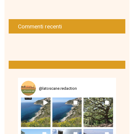
Commenti recenti
@
latoscane.redaction