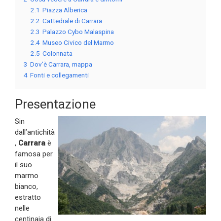
2.1
Piazza Alberica
2.2
Cattedrale di Carrara
2.3
Palazzo Cybo Malaspina
2.4
Museo Civico del Marmo
2.5
Colonnata
3
Dov’è Carrara, mappa
4
Fonti e collegamenti
Presentazione
Sin
dall’antichità
,
Carrara
è
famosa per
il suo
marmo
bianco,
estratto
nelle
centinaia di