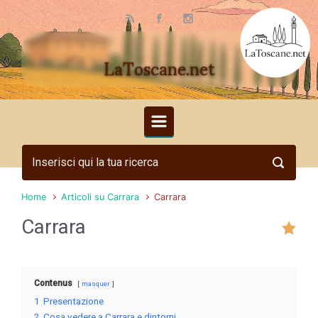
Skip to main content
LaToscane.net
Home
Articoli su Carrara
Carrara
Carrara
Contenus
masquer
1
Presentazione
2
Cosa vedere a Carrara e dintorni