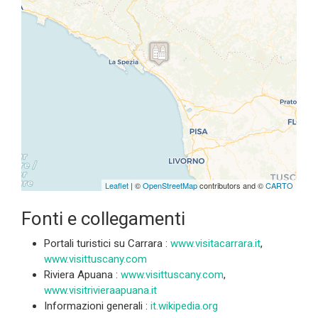
Travelers' Map is loading...
If you see this after your page is
loaded completely, leafletJS files
are missing.
Leaflet
| ©
OpenStreetMap
contributors and ©
CARTO
Fonti e collegamenti
Portali turistici su Carrara :
www.visitacarrara.it
,
www.visittuscany.com
Riviera Apuana :
www.visittuscany.com
,
www.visitrivieraapuana.it
Informazioni generali :
it.wikipedia.org