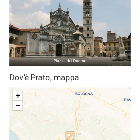
Piazza del Duomo
Dov’è Prato, mappa
+
−
Travelers' Map is loading...
If you see this after your page is