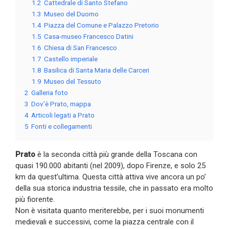
1.2
Cattedrale di Santo Stefano
1.3
Museo del Duomo
1.4
Piazza del Comune e Palazzo Pretorio
1.5
Casa-museo Francesco Datini
1.6
Chiesa di San Francesco
1.7
Castello imperiale
1.8
Basilica di Santa Maria delle Carceri
1.9
Museo del Tessuto
2
Galleria foto
3
Dov’è Prato, mappa
4
Articoli legati a Prato
5
Fonti e collegamenti
Prato
è la seconda città più grande della Toscana con
quasi 190.000 abitanti (nel 2009), dopo Firenze, e solo 25
km da quest’ultima. Questa città attiva vive ancora un po’
della sua storica industria tessile, che in passato era molto
più fiorente.
Non è visitata quanto meriterebbe, per i suoi monumenti
medievali e successivi, come la piazza centrale con il