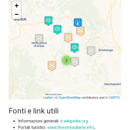
+
−
Travelers' Map is loading...
If you see this after your page is
loaded completely, leafletJS files
are missing.
2
Leaflet
| ©
OpenStreetMap
contributors and ©
CARTO
Fonti e link utili
Informazioni generali:
it.wikipedia.org
Portali turistici:
www.finestresullarte.info
,