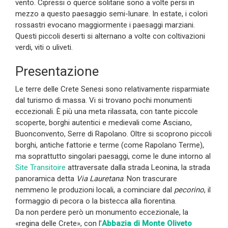
vento. Cipressi o querce solitarie sono a volte persi in
mezzo a questo paesaggio semi-lunare. In estate, i colori
rossastri evocano maggiormente i paesaggi marziani.
Questi piccoli deserti si alternano a volte con coltivazioni
verdi, viti o uliveti.
Presentazione
Le terre delle Crete Senesi sono relativamente risparmiate
dal turismo di massa. Vi si trovano pochi monumenti
eccezionali. È più una meta rilassata, con tante piccole
scoperte, borghi autentici e medievali come Asciano,
Buonconvento, Serre di Rapolano. Oltre si scoprono piccoli
borghi, antiche fattorie e terme (come Rapolano Terme),
ma soprattutto singolari paesaggi, come le dune intorno al
Site Transitoire
attraversate dalla strada Leonina, la strada
panoramica detta
Via Lauretana
. Non trascurare
nemmeno le produzioni locali, a cominciare dal
pecorino
, il
formaggio di pecora o la bistecca alla fiorentina.
Da non perdere però un monumento eccezionale, la
«regina delle Crete», con l’
Abbazia di Monte Oliveto