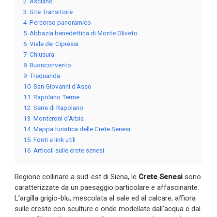
2
Asciano
3
Site Transitoire
4
Percorso panoramico
5
Abbazia benedettina di Monte Oliveto
6
Viale dei Cipressi
7
Chiusura
8
Buonconvento
9
Trequanda
10
San Giovanni d’Asso
11
Rapolano Terme
12
Serre di Rapolano
13
Monteroni d’Arbia
14
Mappa turistica delle Crete Senesi
15
Fonti e link utili
16
Articoli sulle crete senesi
Regione collinare a sud-est di Siena, le
Crete Senesi
sono
caratterizzate da un paesaggio particolare e affascinante.
L’argilla grigio-blu, mescolata al sale ed al calcare, affiora
sulle creste con sculture e onde modellate dall’acqua e dal