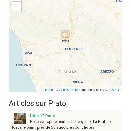
−
Travelers' Map is loading...
If you see this after your page is
loaded completely, leafletJS files
are missing.
Leaflet
| ©
OpenStreetMap
contributors and ©
CARTO
Articles sur Prato
Hôtels à Prato
Réserver rapidement un hébergement à Prato en
Toscane parmi près de 60 structures dont hôtels,