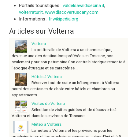
Portails touristiques :
valdelsavaldicecina.it
,
volterratur.it
,
www.discovertuscany.com
Informations :
fr.wikipedia.org
Articles sur Volterra
Volterra
La petite ville de Volterra a un charme unique,
devenue une des destinations préférées en Toscane, non
seulement pour son patrimoine.Son centre historique remonte à
l’époque étrusque et se caractérise ...
Hôtels à Volterra
Réserver tout de suite un hébergement à Volterra
parmi des centaines de choix entre hôtels et chambres ou
appartements
Visites de Volterra
Sélection de visites guidées et de découverte à
Volterra et dans les environs de Toscane
Météo à Volterra
La météo à Volterra et les prévisions pour les
prochains jours et les prochaines semaines, aujourd’hui et à 5