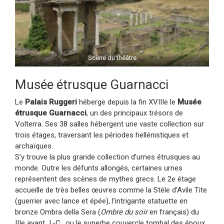
Scène du théâtre
Musée étrusque Guarnacci
Le
Palais Ruggeri
héberge depuis la fin XVIIIe le
Musée
étrusque Guarnacci
, un des principaux trésors de
Volterra. Ses 38 salles hébergent une vaste collection sur
trois étages, traversant les périodes hellénistiques et
archaïques.
S’y trouve la plus grande collection d’urnes étrusques au
monde. Outre les défunts allongés, certaines urnes
représentent des scènes de mythes grecs. Le 2e étage
accueille de très belles œuvres comme la Stèle d’Avile Tite
(guerrier avec lance et épée), l’intrigante statuette en
bronze Ombra della Sera (
Ombre du soir
en français) du
IIIe avant J.-C., ou le superbe couvercle tombal des époux.