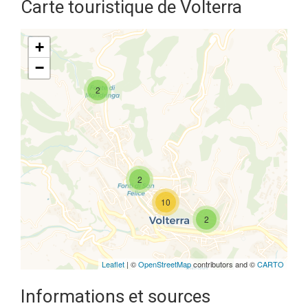
Carte touristique de Volterra
+
−
2
Travelers' Map is loading...
If you see this after your page is
loaded completely, leafletJS files
are missing.
2
10
2
Leaflet
| ©
OpenStreetMap
contributors and ©
CARTO
Informations et sources