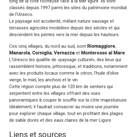
long de la côte rocheuse face à la Mer ligure. Ils sont
classés depuis 1997 parmi les sites du patrimoine mondial
de l’Unseco.
Le paysage est accidenté, mêlant nature sauvage et
terrasses agricoles modelées depuis des siècles et qui
descendent les pentes vers la mer depuis les hauteurs.
Ces cinq villages, du nord au sud, sont
Riomaggiore
,
Manarola
,
Corniglia
,
Vernazza
et
Monterosso al Mare
.
L’Unesco les qualifie de «paysage culturel», des lieux qui
rassemblent histoire, pittoresque, et traditions, notamment
avec les produits locaux comme le citron, l’huile d’olive
vierge, le miel, les anchois et le vin.
Cette région compte plus de 120 km de sentiers qui
serpentent entre les villages offrant des vues
panoramiques à couper le souffle sur la côte majestueuse.
Idéalement, il faudrait consacrer au moins une journée
pour explorer chaque village, tout en profitant des plages
de sable dorés et des eaux claires de la mer Ligure.
Liens et sources