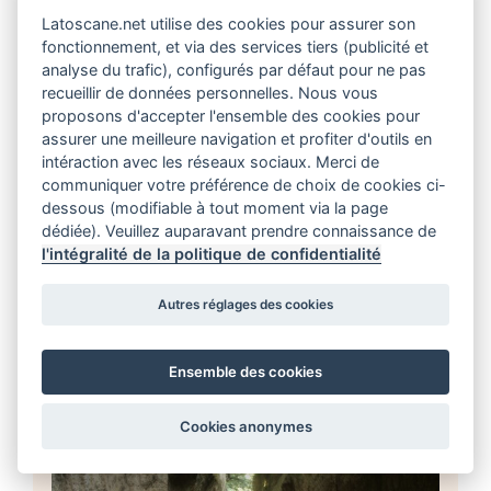
Le Mont Amiata est un volcan éteint des Apennins,
Latoscane.net utilise des cookies pour assurer son
qui culmine dans le sud de la Toscane à 1 733
fonctionnement, et via des services tiers (publicité et
mètres, entre la Maremme à l’ouest, les vallées du Val
analyse du trafic), configurés par défaut pour ne pas
d’Orcia et du Val di Chiana à l’est, proche de l’Ombrie
recueillir de données personnelles. Nous vous
et du Latium. Les huit communes de son territoire
proposons d'accepter l'ensemble des cookies pour
sont en partie en province […]
assurer une meilleure navigation et profiter d'outils en
intéraction avec les réseaux sociaux. Merci de
communiquer votre préférence de choix de cookies ci-
En savoir plus
dessous (modifiable à tout moment via la page
dédiée). Veuillez auparavant prendre connaissance de
Article Guide Région
l'intégralité de la politique de confidentialité
Autres réglages des cookies
Area del Tufo : la région du
tuf
Ensemble des cookies
Cookies anonymes