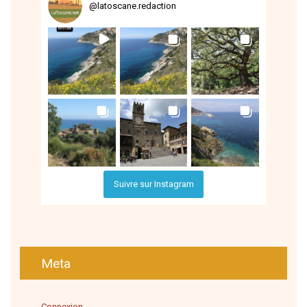
@
latoscane.redaction
Suivre sur Instagram
Meta
Connexion