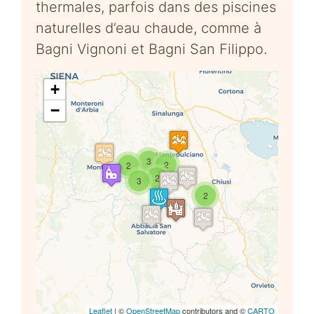
thermales, parfois dans des piscines
naturelles d’eau chaude, comme à
Bagni Vignoni et Bagni San Filippo.
+
−
3
2
2
Travelers' Map is loading...
2
3
If you see this after your page is
2
loaded completely, leafletJS
files are missing.
Leaflet
| ©
OpenStreetMap
contributors and ©
CARTO