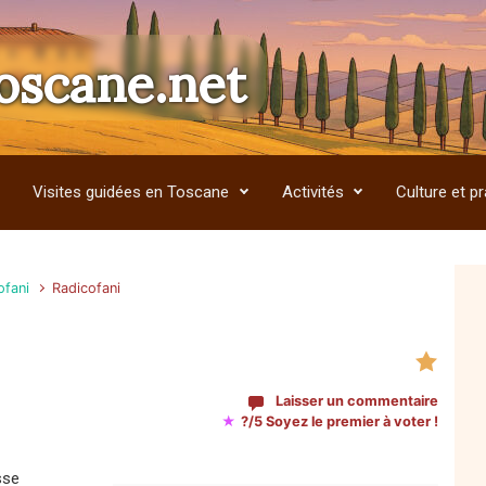
oscane.net
Visites guidées en Toscane
Activités
Culture et pr
ofani
Radicofani
Laisser un commentaire
★
?/5 Soyez le premier à voter !
sse