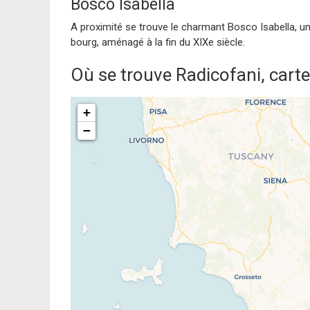
Bosco Isabella
A proximité se trouve le charmant Bosco Isabella, un
bourg, aménagé à la fin du XIXe siècle.
Où se trouve Radicofani, carte
+
−
Traveler
If you see this after your pag