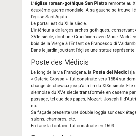
L’
église roman-gothique San Pietro
remonte au XIII
deuxième guerre mondiale. A sa gauche se trouve l’ég
l’église Sant’Agata.
Le portail est du XIIIe siècle.
L’intérieur a de larges arches gothiques, conservant
XVIe siècle, dont une Crucifixion avec Marie-Madelei
bois de la Vierge à l’Enfant de Francesco di Valdamb
Dans le jardin jouxtant l’église une statue représente
Poste des Médicis
Le long de la via Francigena, la
Posta dei Medici
(la
« Osteria Grossa », fut construite vers 1584 sur dema
change de chevaux jusqu’à la fin du XIXe siècle. Elle
siennoise du XVe siècle transformée en caserne par le
passage, tel que des papes, Mozart, Joseph II d’Autr
etc.
Sa façade présente une double loggia sur deux étage
salons, chambres, etc.
En face la fontaine fut construite en 1603.