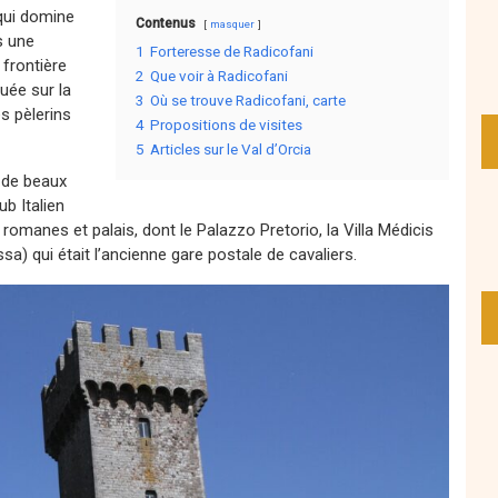
 qui domine
Contenus
masquer
s une
1
Forteresse de Radicofani
 frontière
2
Que voir à Radicofani
uée sur la
3
Où se trouve Radicofani, carte
s pèlerins
4
Propositions de visites
5
Articles sur le Val d’Orcia
i de beaux
ub Italien
romanes et palais, dont le Palazzo Pretorio, la Villa Médicis
a) qui était l’ancienne gare postale de cavaliers.