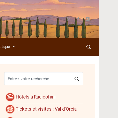
atique
Hôtels à Radicofani
Tickets et visites : Val d'Orcia