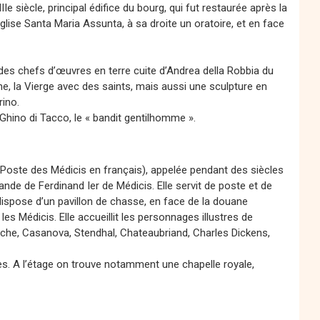
e siècle, principal édifice du bourg, qui fut restaurée après la
lise Santa Maria Assunta, à sa droite un oratoire, et en face
 des chefs d’œuvres en terre cuite d’Andrea della Robbia du
ne, la Vierge avec des saints, mais aussi une sculpture en
rino.
 Ghino di Tacco, le « bandit gentilhomme ».
 Poste des Médicis en français), appelée pendant des siècles
nde de Ferdinand Ier de Médicis. Elle servit de poste et de
 dispose d’un pavillon de chasse, en face de la douane
s Médicis. Elle accueillit les personnages illustres de
iche, Casanova, Stendhal, Chateaubriand, Charles Dickens,
s. A l’étage on trouve notamment une chapelle royale,