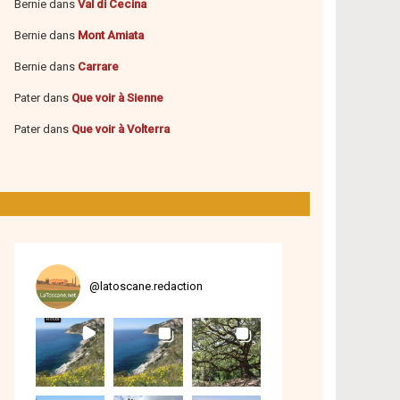
Bernie
dans
Val di Cecina
Bernie
dans
Mont Amiata
Bernie
dans
Carrare
Pater
dans
Que voir à Sienne
Pater
dans
Que voir à Volterra
@
latoscane.redaction