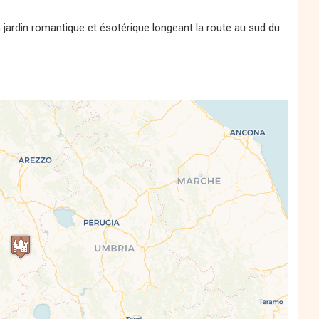
 jardin romantique et ésotérique longeant la route au sud du
s' Map is loading...
e is loaded completely, leafletJS files are
missing.