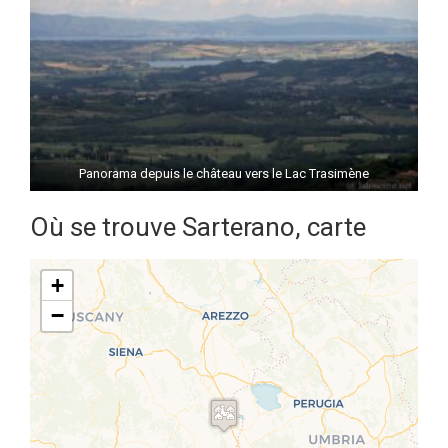
Panorama depuis le château vers le Lac Trasimène
Où se trouve Sarterano, carte
+
−
Travelers' Map is loading...
If you see this after your page is
loaded completely, leafletJS files