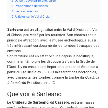
2
Où se trouve Sarterano, carte
3
Propositions de visites
4
Liens et sources
5
Articles sur le Val d’Orcia
Sarteano
est un village situé entre le Val d’Orcia et le Val
di Chiana, peu visité par les touristes. Son château est la
principale attraction, avec le musée archéologique aussi
très intéressant qui documente les tombes étrusques des
environs.
Son territoire est en effet occupé depuis le néolithique,
comme en témoigne les découvertes dans la Grotte de
l’Ours. Il y eu ensuite une importante présence étrusque à
partir du IXe siècle av. J.-C. Ils laissèrent des nécropoles,
avec d’importantes tombes comme la tombe du
Quadriga
Infernale
du IVe siècle av. J.-C.
Que voir à Sarteano
Le
Château de Sarteano
, dit
Cassero
, est une masse
carrée puissante qui remonte au Xe siècle de notre ère.