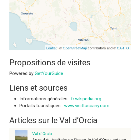
are missing.
Leaflet
| ©
OpenStreetMap
contributors and ©
CARTO
Propositions de visites
Powered by
GetYourGuide
Liens et sources
Informations générales :
fr.wikipedia.org
Portails touristiques :
www.visittuscany.com
Articles sur le Val d’Orcia
Val d’Orcia
Au sud du territoire de Sienne, le Val d’Orcia est une