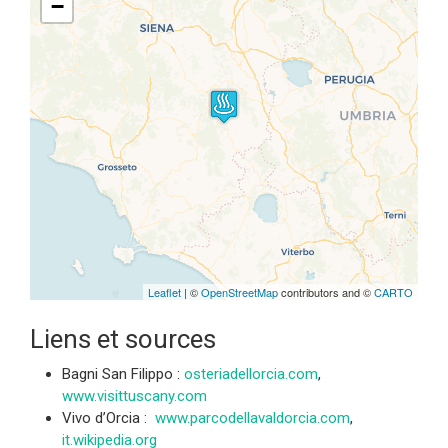
−
Travelers' Map is loading...
If you see this after your page is
loaded completely, leafletJS files
are missing.
Leaflet
| ©
OpenStreetMap
contributors and ©
CARTO
Liens et sources
Bagni San Filippo :
osteriadellorcia.com
,
www.visittuscany.com
Vivo d’Orcia :
www.parcodellavaldorcia.com
,
it.wikipedia.org