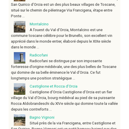
San Quirico d’Orcia est un des plus beaux villages de Toscane,
situé sur le chemin de pèlerinage Via Francigena, étape entre
Ponte ...
Montalcino
A l’ouest du Val d’Orcia, Montalcino est une
commune toscane célèbre pour le Brunello, son excellent vin
apprécié dans le monde entier, élaboré depuis le XIXe siècle
dans le monde ...
Radicofani
Radicofani se distingue par son imposante
forteresse d’origine médiévale, une des plus belles de Toscane
qui domine de sa belle éminence le Val d’Orcia. Ce fut
longtemps une position stratégique ...
Castiglione et Rocca d’Orcia
Castiglione d’Orcia Castiglione d’Orcia est un fier
village du Val d’Orcia, bourg médiéval au pied de sa puissante
Rocca Aldobrandeschi du XIVe siècle qui domine toute la vallée
depuis les contreforts ...
Bagno Vignoni
Situé près de la via Francigena, entre Castiglione et
San Quirico, Bagno Vignoni est un petit hameau baigné par des