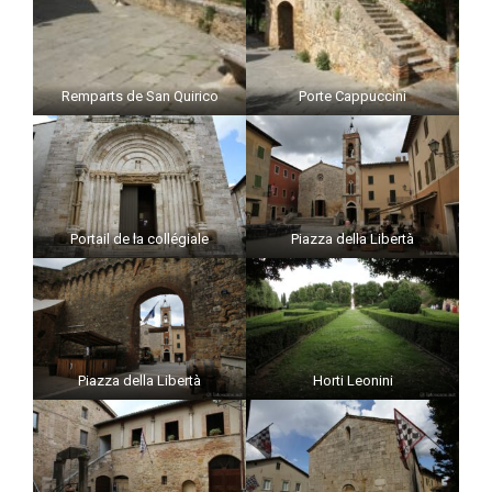
Remparts de San Quirico
Porte Cappuccini
Portail de la collégiale
Piazza della Libertà
Piazza della Libertà
Horti Leonini