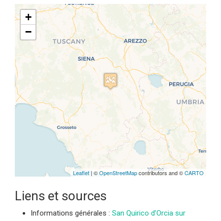
+
−
Travelers' Map is loading...
If you see this after your page is
loaded completely, leafletJS files
are missing.
Leaflet
| ©
OpenStreetMap
contributors and ©
CARTO
Liens et sources
Informations générales :
San Quirico d’Orcia sur