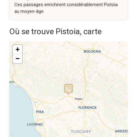
Ces passages enrichirent considérablement Pistoia
au moyen-âge.
Où se trouve Pistoia, carte
+
−
Travelers' Map is loading...
If you see this after your page is
loaded completely, leafletJS files
are missing.