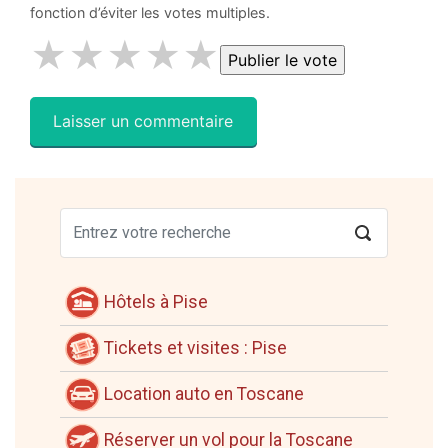
fonction d’éviter les votes multiples.
★
★
★
★
★
Hôtels à Pise
Tickets et visites : Pise
Location auto en Toscane
Réserver un vol pour la Toscane