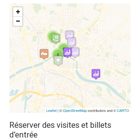
+
−
2
6
Travelers' Map is loading...
6
If you see this after your page is
loaded completely, leafletJS files
are missing.
Leaflet
| ©
OpenStreetMap
contributors and ©
CARTO
Réserver des visites et billets
d’entrée