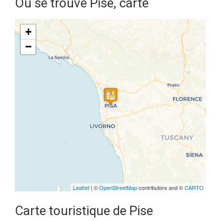
Où se trouve Pise, carte
+
−
Travelers' Map is loading...
If you see this after your page is
loaded completely, leafletJS files
are missing.
Leaflet
| ©
OpenStreetMap
contributors and ©
CARTO
Carte touristique de Pise