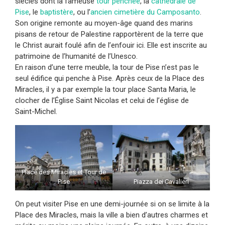
siècles dont la fameuse
tour penchée
, la
cathédrale de
Pise
, le
baptistère
, ou l’
ancien cimetière du Camposanto
.
Son origine remonte au moyen-âge quand des marins
pisans de retour de Palestine rapportèrent de la terre que
le Christ aurait foulé afin de l’enfouir ici. Elle est inscrite au
patrimoine de l’humanité de l’Unesco.
En raison d’une terre meuble, la tour de Pise n’est pas le
seul édifice qui penche à Pise. Après ceux de la Place des
Miracles, il y a par exemple la tour place Santa Maria, le
clocher de l’Église Saint Nicolas et celui de l’église de
Saint-Michel.
Place des Miracles et Tour de
Pise
Piazza dei Cavalieri
On peut visiter Pise en une demi-journée si on se limite à la
Place des Miracles, mais la ville a bien d’autres charmes et