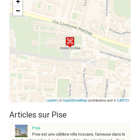
+
−
Travelers' Map is loading...
If you see this after your page is
loaded completely, leafletJS files
are missing.
Leaflet
| ©
OpenStreetMap
contributors and ©
CARTO
Articles sur Pise
Pise
Pise est une célèbre ville toscane, fameuse dans le