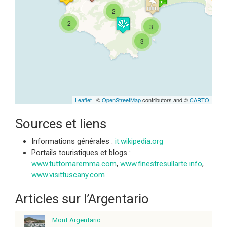
Travelers' Map is loading...
If you see this after your page is
2
loaded completely, leafletJS files
2
3
are missing.
3
Leaflet
| ©
OpenStreetMap
contributors and ©
CARTO
Sources et liens
Informations générales :
it.wikipedia.org
Portails touristiques et blogs :
www.tuttomaremma.com
,
www.finestresullarte.info
,
www.visittuscany.com
Articles sur l’Argentario
Mont Argentario