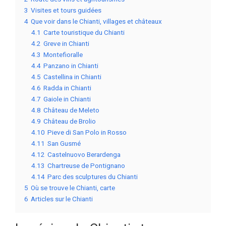
3
Visites et tours guidées
4
Que voir dans le Chianti, villages et châteaux
4.1
Carte touristique du Chianti
4.2
Greve in Chianti
4.3
Montefioralle
4.4
Panzano in Chianti
4.5
Castellina in Chianti
4.6
Radda in Chianti
4.7
Gaiole in Chianti
4.8
Château de Meleto
4.9
Château de Brolio
4.10
Pieve di San Polo in Rosso
4.11
San Gusmé
4.12
Castelnuovo Berardenga
4.13
Chartreuse de Pontignano
4.14
Parc des sculptures du Chianti
5
Où se trouve le Chianti, carte
6
Articles sur le Chianti