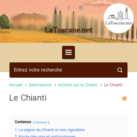
Skip to main content
LaToscane.net
Accueil
Destinations
Articles sur le Chianti
Le Chianti
Le Chianti
Contenus
masquer
1
La région du Chianti et ses vignobles
2
Route des vins et agritourismes