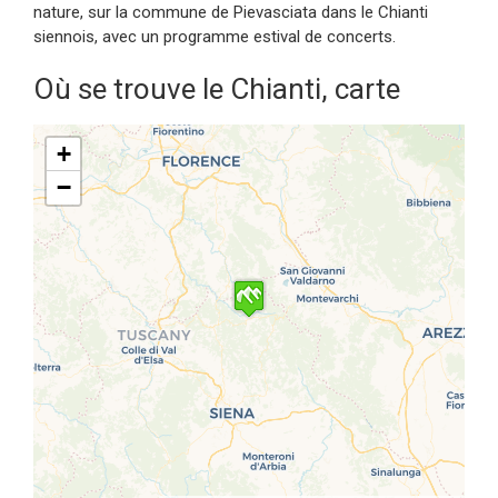
nature, sur la commune de Pievasciata dans le Chianti
siennois, avec un programme estival de concerts.
Où se trouve le Chianti, carte
+
−
Travelers' Map is loading...
If you see this after your page is
loaded completely, leafletJS files
are missing.