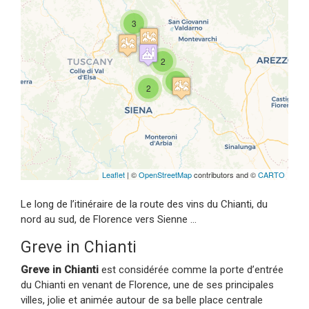
3
Travelers' Map is loading...
If you see this after your page is
2
loaded completely, leafletJS files
are missing.
2
2
Leaflet
| ©
OpenStreetMap
contributors and ©
CARTO
Le long de l’itinéraire de la route des vins du Chianti, du
nord au sud, de Florence vers Sienne …
Greve in Chianti
Greve in Chianti
est considérée comme la porte d’entrée
du Chianti en venant de Florence, une de ses principales
villes, jolie et animée autour de sa belle place centrale