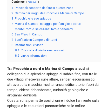
Contenus
masquer
1
Principali scoperte da fare in questa zona
2
Cartina dei luoghi da Procchio a Marina di Campo
3
Procchio e le sue spiagge
4
Marina di Campo: spiaggia per famiglie e porto
5
Monte Poro e Galenzana: faro e panorami
6
San Piero in Campo
7
Sant’Ilario in Campo e dintorni
8
Informazioni e visite
8.1
Proposte di visite e escursioni
8.2
Link e informazioni
Tra
Procchio a nord e Marina di Campo a sud
, si
collegano due splendide spiagge di sabbia fine, con tra le
due villaggi medievali sulle alture, sentieri escursionistici
attraverso la macchia mediterranea, edifici storici fuori dal
tempo, chiese abbandonate, curiosità geologiche e
artigianali dell’isola.
Questa zona permette così di unire il dolce far niente sulla
spiaggia e le escursioni panoramiche nelle colline