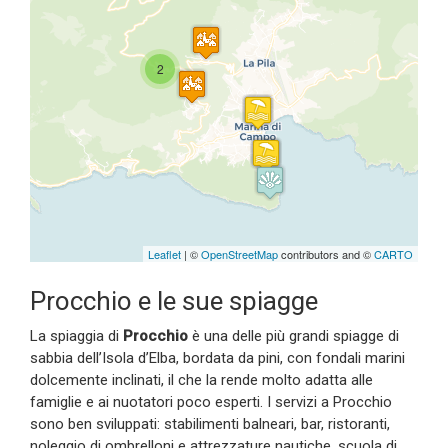
Travelers' Map is loading...
2
If you see this after your page is
loaded completely, leafletJS files
are missing.
Leaflet
| ©
OpenStreetMap
contributors and ©
CARTO
Procchio e le sue spiagge
La spiaggia di
Procchio
è una delle più grandi spiagge di
sabbia dell’Isola d’Elba, bordata da pini, con fondali marini
dolcemente inclinati, il che la rende molto adatta alle
famiglie e ai nuotatori poco esperti. I servizi a Procchio
sono ben sviluppati: stabilimenti balneari, bar, ristoranti,
noleggio di ombrelloni e attrezzature nautiche, scuola di