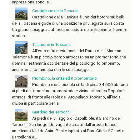
impressiona sono le ...
Castiglione della Pescaia
Castiglione della Pescaia è uno dei borghi più belli
della Toscana e gode di una posizione privilegiata sulla costa
tra grandi spiagge sabbiose precedute da belle pinete. Il centro
storico ...
Talamone in Toscana
All’estremità meridionale del Parco della Maremma,
Talamone è un piccolo borgo arroccato su un promontorio che
domina l’estremità occidentale del piccolo golfo omonimo,
anche località turistica con le sue spiagge ...
Piombino, la città ed il promontorio
Piombino è una piccola città di circa 34.000 abitanti
ai piedi dell’omonimo promontorio e vicino all’antica Populonia
etrusca, di fronte alle isole dell’Arcipelago Toscano, all’Isola
d’Elba in particolare per la ...
Giardino dei Tarocchi
Ai piedi del villaggio di Capalbiole, il Giardino dei
Tarocchi è un luogo stravagante creato dall’artista franco-
americano Niki de Saint Phalle ispirato al Parc Güell di Gaudí a
Barcellona e ...