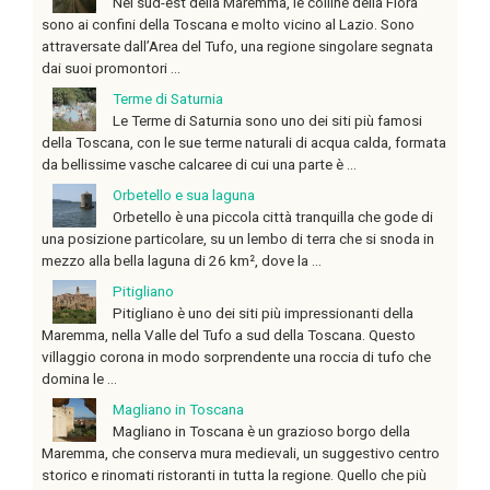
Nel sud-est della Maremma, le colline della Fiora
sono ai confini della Toscana e molto vicino al Lazio. Sono
attraversate dall’Area del Tufo, una regione singolare segnata
dai suoi promontori ...
Terme di Saturnia
Le Terme di Saturnia sono uno dei siti più famosi
della Toscana, con le sue terme naturali di acqua calda, formata
da bellissime vasche calcaree di cui una parte è ...
Orbetello e sua laguna
Orbetello è una piccola città tranquilla che gode di
una posizione particolare, su un lembo di terra che si snoda in
mezzo alla bella laguna di 26 km², dove la ...
Pitigliano
Pitigliano è uno dei siti più impressionanti della
Maremma, nella Valle del Tufo a sud della Toscana. Questo
villaggio corona in modo sorprendente una roccia di tufo che
domina le ...
Magliano in Toscana
Magliano in Toscana è un grazioso borgo della
Maremma, che conserva mura medievali, un suggestivo centro
storico e rinomati ristoranti in tutta la regione. Quello che più