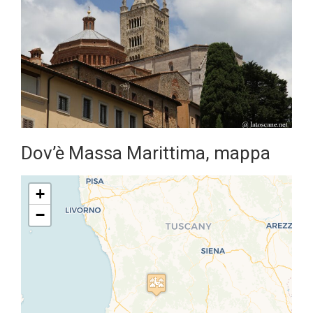
Dov’è Massa Marittima, mappa
+
−
Travelers' Map is loading...
If you see this after your page is
loaded completely, leafletJS files