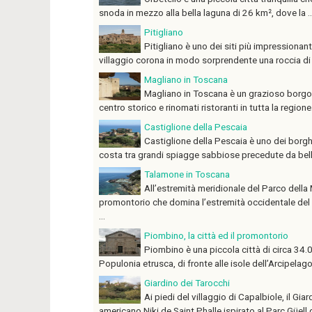
snoda in mezzo alla bella laguna di 26 km², dove la ..
Pitigliano
Pitigliano è uno dei siti più impressiona
villaggio corona in modo sorprendente una roccia di 
Magliano in Toscana
Magliano in Toscana è un grazioso borgo
centro storico e rinomati ristoranti in tutta la region
Castiglione della Pescaia
Castiglione della Pescaia è uno dei borghi
costa tra grandi spiagge sabbiose precedute da belle p
Talamone in Toscana
All’estremità meridionale del Parco dell
promontorio che domina l’estremità occidentale del 
...
Piombino, la città ed il promontorio
Piombino è una piccola città di circa 34.0
Populonia etrusca, di fronte alle isole dell’Arcipelago 
Giardino dei Tarocchi
Ai piedi del villaggio di Capalbiole, il Gi
americano Niki de Saint Phalle ispirato al Parc Güell d