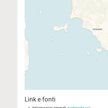
Traveler
If you see this after your pag
Link e fonti
Informazioni generali:
it.wikipedia.org