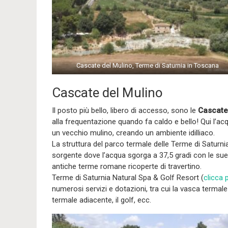
Cascate del Mulino, Terme di Saturnia in Toscana
Cascate del Mulino
Il posto più bello, libero di accesso, sono le
Cascate
alla frequentazione quando fa caldo e bello! Qui l’acqua
un vecchio mulino, creando un ambiente idilliaco.
La struttura del parco termale delle Terme di Saturni
sorgente dove l’acqua sgorga a 37,5 gradi con le sue 
antiche terme romane ricoperte di travertino.
Terme di Saturnia Natural Spa & Golf Resort (
clicca 
numerosi servizi e dotazioni, tra cui la vasca termale
termale adiacente, il golf, ecc.