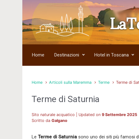
LaT
Skip to main content
Home
Destinazioni
Hotel in Toscana
Home
Articoli sulla Maremma
Terme
Terme di Sa
Terme di Saturnia
Sito naturale acquatico | Updated on
9 Settembre 2025
Scritto da
Galgano
Le
Terme di Saturnia
sono uno dei siti più famosi d