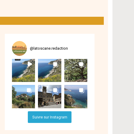
@
latoscane.redaction
Suivre sur Instagram