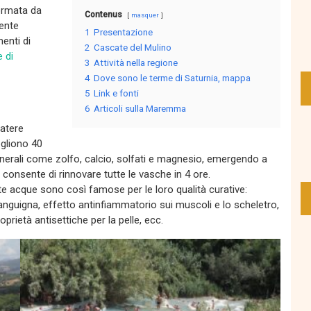
formata da
Contenus
masquer
mente
1
Presentazione
menti di
2
Cascate del Mulino
 di
3
Attività nella regione
4
Dove sono le terme di Saturnia, mappa
5
Link e fonti
6
Articoli sulla Maremma
ratere
ogliono 40
erali come zolfo, calcio, solfati e magnesio, emergendo a
e consente di rinnovare tutte le vasche in 4 ore.
ste acque sono così famose per le loro qualità curative:
anguigna, effetto antinfiammatorio sui muscoli e lo scheletro,
prietà antisettiche per la pelle, ecc.