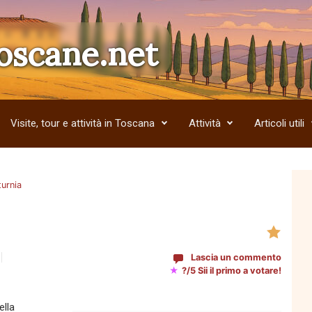
oscane.net
Visite, tour e attività in Toscana
Attività
Articoli utili
turnia
Lascia un commento
★
?/5 Sii il primo a votare!
ella