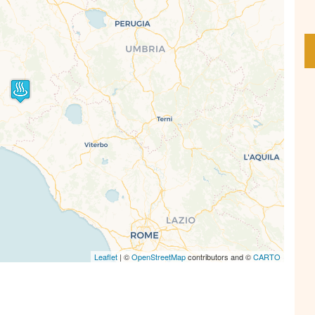
s' Map is loading...
e is loaded completely, leafletJS files are
missing.
Leaflet
| ©
OpenStreetMap
contributors and ©
CARTO