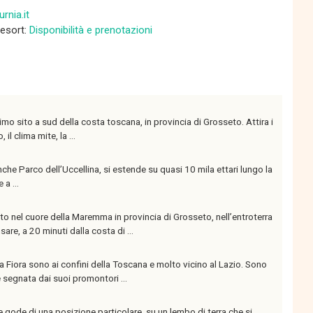
rnia.it
Resort:
Disponibilità e prenotazioni
imo sito a sud della costa toscana, in provincia di Grosseto. Attira i
il clima mite, la ...
he Parco dell’Uccellina, si estende su quasi 10 mila ettari lungo la
a ...
o nel cuore della Maremma in provincia di Grosseto, nell’entroterra
re, a 20 minuti dalla costa di ...
a Fiora sono ai confini della Toscana e molto vicino al Lazio. Sono
e segnata dai suoi promontori ...
he gode di una posizione particolare, su un lembo di terra che si