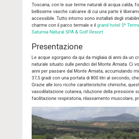
Toscana, con le sue terme naturali di acqua calda, 
bellissime vasche calcaree di cui una parte è libera
accessibile. Tutto intorno sono installati degli stabili
charme con il parco termale e il
grand hotel 5* Terme
Saturnia Natural SPA & Golf Resort
.
Presentazione
Le acque sgorgano da qui da migliaia di anni da un c
naturale situato sulle pendici del Monte Amiata. Ci v
anni per passare dal Monte Amiata, accumulando min
37,5 gradi con una portata di 800 litri al secondo, ch
Grazie alle loro ricche caratteristiche chimiche, que
vasodilatazione cutanea, riduzione della pressione s
facilitazione respiratoria, rilassamento muscolare, pro