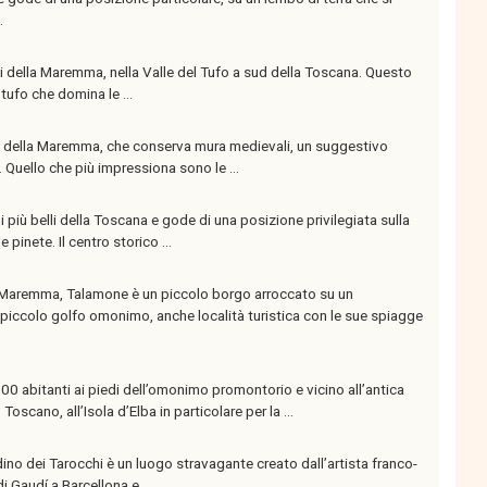
.
nti della Maremma, nella Valle del Tufo a sud della Toscana. Questo
tufo che domina le ...
 della Maremma, che conserva mura medievali, un suggestivo
e. Quello che più impressiona sono le ...
 più belli della Toscana e gode di una posizione privilegiata sulla
inete. Il centro storico ...
a Maremma, Talamone è un piccolo borgo arroccato su un
piccolo golfo omonimo, anche località turistica con le sue spiagge
00 abitanti ai piedi dell’omonimo promontorio e vicino all’antica
Toscano, all’Isola d’Elba in particolare per la ...
ardino dei Tarocchi è un luogo stravagante creato dall’artista franco-
i Gaudí a Barcellona e ...