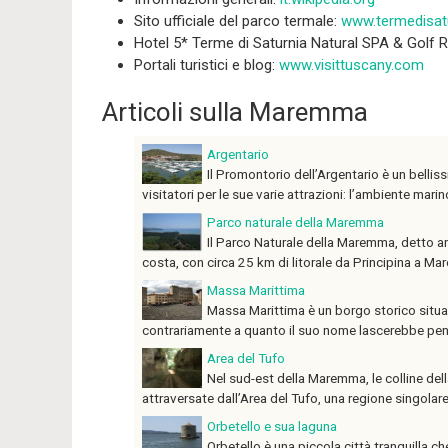
Sito ufficiale del parco termale:
www.termedisatu
Hotel 5* Terme di Saturnia Natural SPA & Golf 
Portali turistici e blog:
www.visittuscany.com
Articoli sulla Maremma
Argentario
Il Promontorio dell’Argentario è un belliss
visitatori per le sue varie attrazioni: l’ambiente marino, 
Parco naturale della Maremma
Il Parco Naturale della Maremma, detto anc
costa, con circa 25 km di litorale da Principina a Mare 
Massa Marittima
Massa Marittima è un borgo storico situat
contrariamente a quanto il suo nome lascerebbe pensa
Area del Tufo
Nel sud-est della Maremma, le colline dell
attraversate dall’Area del Tufo, una regione singolar
Orbetello e sua laguna
Orbetello è una piccola città tranquilla c