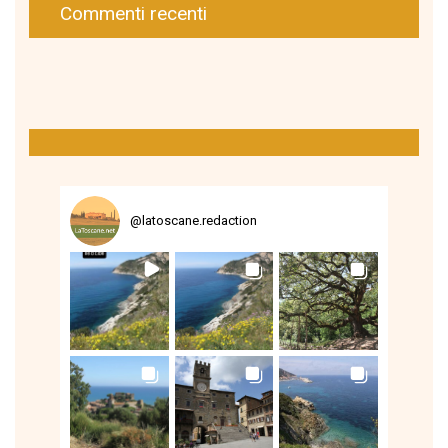
Commenti recenti
@
latoscane.redaction