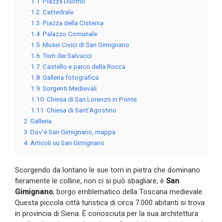
1.1
Piazza Duomo
1.2
Cattedrale
1.3
Piazza della Cisterna
1.4
Palazzo Comunale
1.5
Musei Civici di San Gimignano
1.6
Torri dei Salvucci
1.7
Castello e parco della Rocca
1.8
Galleria fotografica
1.9
Sorgenti Medievali
1.10
Chiesa di San Lorenzo in Ponte
1.11
Chiesa di Sant’Agostino
2
Galleria
3
Dov’è San Gimignano, mappa
4
Articoli su San Gimignano
Scorgendo da lontano le sue torri in pietra che dominano
fieramente le colline, non ci si può sbagliare, è
San
Gimignano
, borgo emblematico della Toscana medievale.
Questa piccola città turistica di circa 7.000 abitanti si trova
in provincia di Siena. È conosciuta per la sua architettura