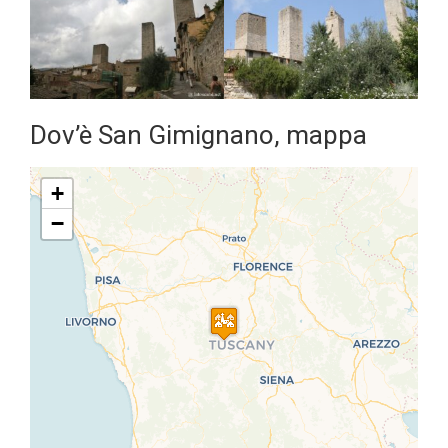
Dov’è San Gimignano, mappa
+
−
Travelers' Map is loading...
If you see this after your page is
loaded completely, leafletJS files
are missing.