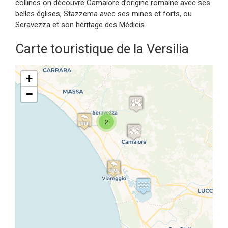
collines on découvre Camaiore d’origine romaine avec ses
belles églises, Stazzema avec ses mines et forts, ou
Seravezza et son héritage des Médicis.
Carte touristique de la Versilia
+
−
2
Travelers' Map is loading...
If you see this after your page is
loaded completely, leafletJS files
are missing.