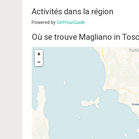
Activités dans la région
Powered by
GetYourGuide
Où se trouve Magliano in Tosc
+
−
Traveler
If you see this after your pag