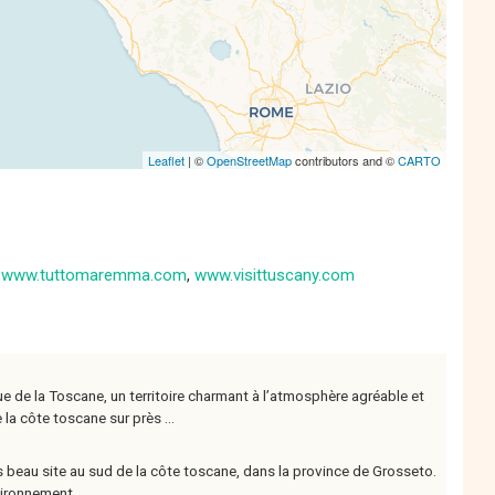
Leaflet
| ©
OpenStreetMap
contributors and ©
CARTO
,
www.tuttomaremma.com
,
www.visittuscany.com
 de la Toscane, un territoire charmant à l’atmosphère agréable et
la côte toscane sur près ...
s beau site au sud de la côte toscane, dans la province de Grosseto.
vironnement ...