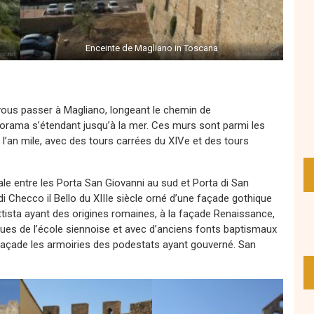
Enceinte de Magliano in Toscana
 vous passer à Magliano, longeant le chemin de
orama s’étendant jusqu’à la mer. Ces murs sont parmi les
l’an mile, avec des tours carrées du XIVe et des tours
.
e entre les Porta San Giovanni au sud et Porta di San
di Checco il Bello du XIIIe siècle orné d’une façade gothique
attista ayant des origines romaines, à la façade Renaissance,
ues de l’école siennoise et avec d’anciens fonts baptismaux
n façade les armoiries des podestats ayant gouverné. San