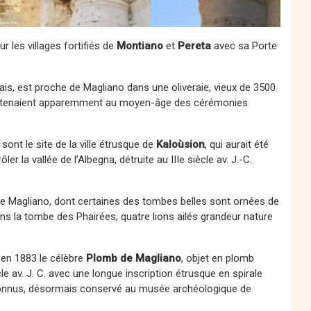
 les villages fortifiés de
Montiano
et
Pereta
avec sa Porte
is, est proche de Magliano dans une oliveraie, vieux de 3500
e tenaient apparemment au moyen-âge des cérémonies
sont le site de la ville étrusque de
Kaloùsion
, qui aurait été
ler la vallée de l’Albegna, détruite au IIIe siècle av. J.-C.
de Magliano, dont certaines des tombes belles sont ornées de
s la tombe des Phairées, quatre lions ailés grandeur nature
 en 1883 le célèbre
Plomb de Magliano
, objet en plomb
 av. J. C. avec une longue inscription étrusque en spirale
connus, désormais conservé au musée archéologique de