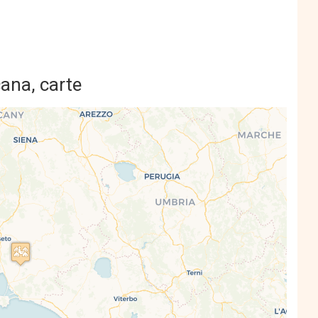
ana, carte
s' Map is loading...
e is loaded completely, leafletJS files are
missing.