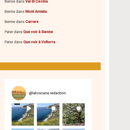
Bernie
dans
Val di Cecina
Bernie
dans
Mont Amiata
Bernie
dans
Carrare
Pater
dans
Que voir à Sienne
Pater
dans
Que voir à Volterra
@
latoscane.redaction