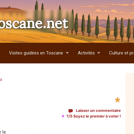
oscane.net
Visites guidées en Toscane
Activités
Culture et pr
na
Laisser un commentaire
★
?/5 Soyez le premier à voter !
e la