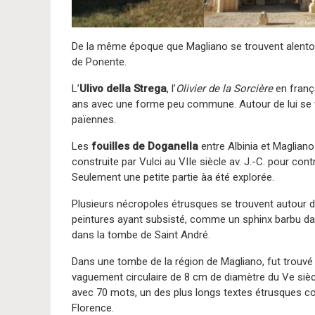
De la même époque que Magliano se trouvent alentour
de Ponente.
L’
Ulivo della Strega
, l’
Olivier de la Sorcière
en frança
ans avec une forme peu commune. Autour de lui s
païennes.
Les
fouilles de Doganella
entre Albinia et Magliano 
construite par Vulci au VIIe siècle av. J.-C. pour contrô
Seulement une petite partie àa été explorée.
Plusieurs nécropoles étrusques se trouvent autour 
peintures ayant subsisté, comme un sphinx barbu dan
dans la tombe de Saint André.
Dans une tombe de la région de Magliano, fut trouvé
vaguement circulaire de 8 cm de diamètre du Ve siècle
avec 70 mots, un des plus longs textes étrusques 
Florence.