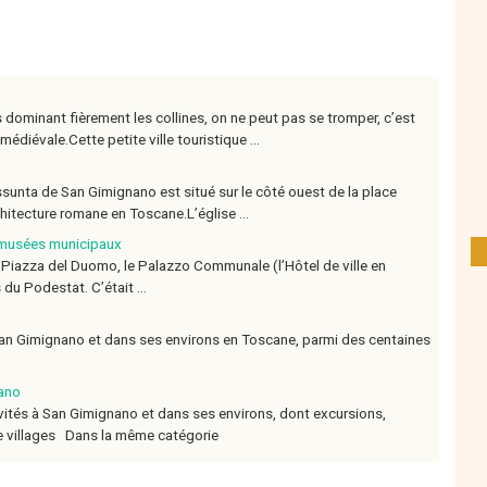
s dominant fièrement les collines, on ne peut pas se tromper, c’est
diévale.Cette petite ville touristique ...
sunta de San Gimignano est situé sur le côté ouest de la place
tecture romane en Toscane.L’église ...
 musées municipaux
a Piazza del Duomo, le Palazzo Communale (l’Hôtel de ville en
du Podestat. C’était ...
an Gimignano et dans ses environs en Toscane, parmi des centaines
nano
ivités à San Gimignano et dans ses environs, dont excursions,
 de villages Dans la même catégorie