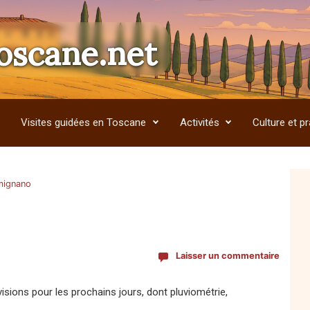
oscane.net
Visites guidées en Toscane
Activités
Culture et pr
mignano
Laisser un commentaire
ions pour les prochains jours, dont pluviométrie,