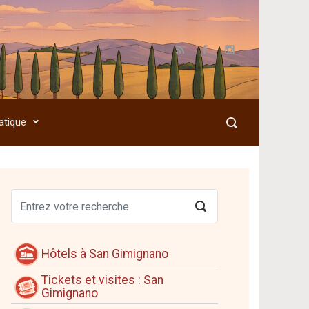
atique
Hôtels à San Gimignano
Tickets et visites : San
Gimignano