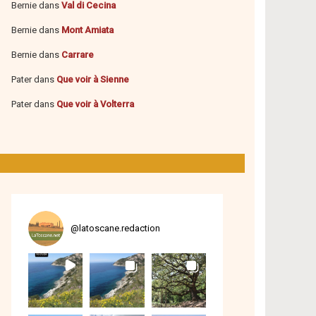
Bernie
dans
Val di Cecina
Bernie
dans
Mont Amiata
Bernie
dans
Carrare
Pater
dans
Que voir à Sienne
Pater
dans
Que voir à Volterra
@
latoscane.redaction