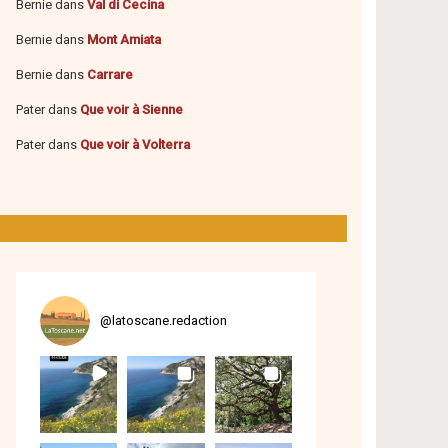
Bernie
dans
Val di Cecina
Bernie
dans
Mont Amiata
Bernie
dans
Carrare
Pater
dans
Que voir à Sienne
Pater
dans
Que voir à Volterra
@
latoscane.redaction