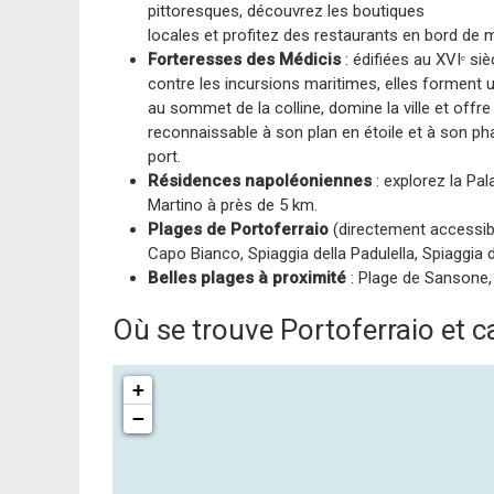
pittoresques, découvrez les boutiques
locales et profitez des restaurants en bord de m
Forteresses des Médicis
: édifiées au XVIᵉ si
contre les incursions maritimes, elles forment 
au sommet de la colline, domine la ville et offr
reconnaissable à son plan en étoile et à son phar
port.
Résidences napoléoniennes
: explorez la Pal
Martino à près de 5 km.
Plages de Portoferraio
(directement accessibles
Capo Bianco, Spiaggia della Padulella, Spiaggia
Belles plages à proximité
: Plage de Sansone,
Où se trouve Portoferraio et ca
+
−