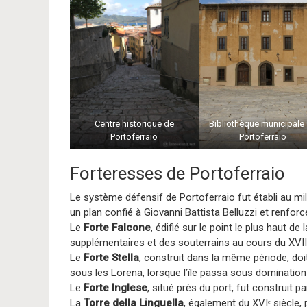
Centre historique de
Bibliothèque municipale
Portoferraio
Portoferraio
Forteresses de Portoferraio
Le système défensif de Portoferraio fut établi au mil
un plan confié à Giovanni Battista Belluzzi et renfor
Le
Forte Falcone
, édifié sur le point le plus haut de
supplémentaires et des souterrains au cours du XVIIᵉ
Le
Forte Stella
, construit dans la même période, doit
sous les Lorena, lorsque l’île passa sous dominatio
Le
Forte Inglese
, situé près du port, fut construit p
La
Torre della Linguella
, également du XVIᵉ siècle, 