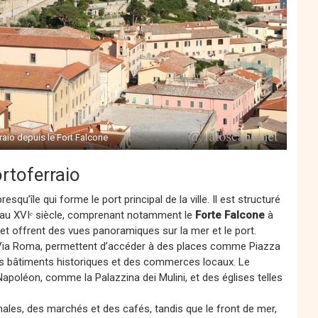
raio depuis le Fort Falcone
ortoferraio
esqu’île qui forme le port principal de la ville. Il est structuré
is au XVIᵉ siècle, comprenant notamment le
Forte Falcone
à
le et offrent des vues panoramiques sur la mer et le port.
 et Via Roma, permettent d’accéder à des places comme Piazza
es bâtiments historiques et des commerces locaux. Le
e Napoléon, comme la Palazzina dei Mulini, et des églises telles
nales, des marchés et des cafés, tandis que le front de mer,