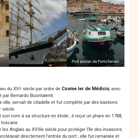
 de
Port ancien de Portoferraio
ieu du XVIᵉ siècle par ordre de
Cosme Ier de Médicis
, avec
cé par Bernardo Buontalenti.
 la ville, servait de citadelle et fut complété par des bastions
 siècle.
 son nom à sa structure en étoile ; il reçut un phare en 1788,
n toscane.
ar les Anglais au XVIIIe siècle pour protéger l’île des invasions.
protégeait directement l’entrée du port ; elle fut remaniée et