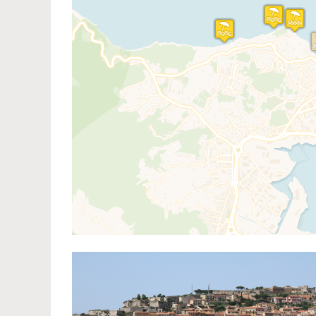
Traveler
If you see this after your pag