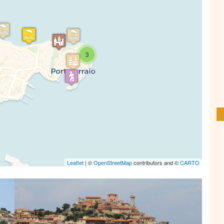
s' Map is loading...
e is loaded completely, leafletJS files are
3
missing.
Leaflet
| ©
OpenStreetMap
contributors and ©
CARTO