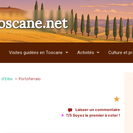
oscane.net
Visites guidées en Toscane
Activités
Culture et pr
e d'Elbe
Portoferraio
Laisser un commentaire
★
?/5 Soyez le premier à voter !