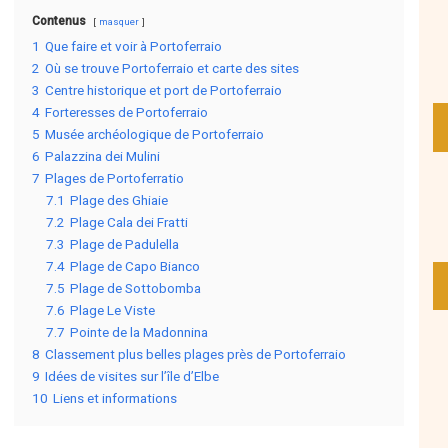
Contenus
masquer
1
Que faire et voir à Portoferraio
2
Où se trouve Portoferraio et carte des sites
3
Centre historique et port de Portoferraio
4
Forteresses de Portoferraio
5
Musée archéologique de Portoferraio
6
Palazzina dei Mulini
7
Plages de Portoferratio
7.1
Plage des Ghiaie
7.2
Plage Cala dei Fratti
7.3
Plage de Padulella
7.4
Plage de Capo Bianco
7.5
Plage de Sottobomba
7.6
Plage Le Viste
7.7
Pointe de la Madonnina
8
Classement plus belles plages près de Portoferraio
9
Idées de visites sur l’île d’Elbe
10
Liens et informations