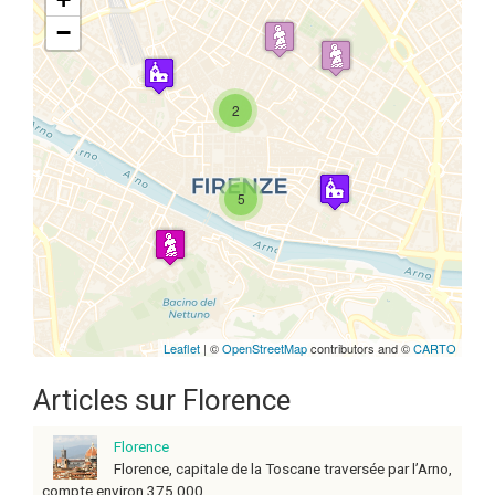
−
2
Travelers' Map is loading...
If you see this after your page is
loaded completely, leafletJS files
are missing.
5
Leaflet
| ©
OpenStreetMap
contributors and ©
CARTO
Articles sur Florence
Florence
Florence, capitale de la Toscane traversée par l’Arno,
compte environ 375 000 ...