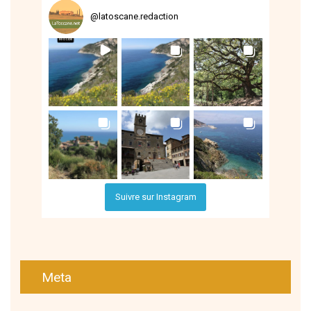
@
latoscane.redaction
Suivre sur Instagram
Meta