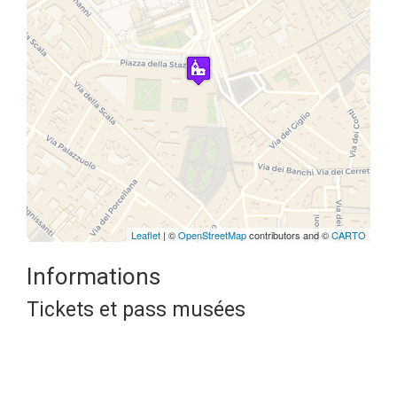
Travelers' Map is loading...
If you see this after your page is
loaded completely, leafletJS files
are missing.
Leaflet
| ©
OpenStreetMap
contributors and ©
CARTO
Informations
Tickets et pass musées