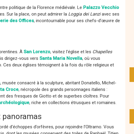
entre politique de la Florence médiévale. Le
Palazzo Vecchio
s. Sur la place, on peut admirer la
Loggia dei Lanzi
avec ses
erie des Offices
, incontournable pour ses chefs-d’œuvre de
orentines. À
San Lorenzo
, visitez l’église et les
Chapelles
s dirigez-vous vers
Santa Maria Novella
, où vous
 Ces deux églises témoignent à la fois du rôle religieux et
o
, musée consacré à la sculpture, abritant Donatello, Michel-
nta Croce
, nécropole des grands personnages italiens :
nt des fresques de Giotto et de superbes cloîtres. Pour
rchéologique
, riche en collections étrusques et romaines.
 et panoramas
ordé d’échoppes d’orfèvres, pour rejoindre l’Oltrarno. Vous
is, dont les musées conservent des toiles de Raphaël, Titien,