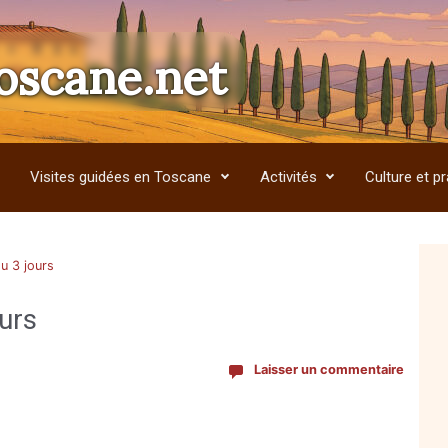
oscane.net
Visites guidées en Toscane
Activités
Culture et pr
ou 3 jours
ours
Laisser un commentaire