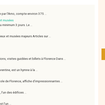
 par l’Arno, compte environ 375 ...
 et musées
u minimum 3 jours. Le ...
ux et musées majeurs Articles sur ...
ns, visites guidées et billets à Florence Dans ...
rentine, est un hymne à la ...
ole de Florence, affiche d’impressionnantes ...
 l’un des édifices ...
t l’un ...