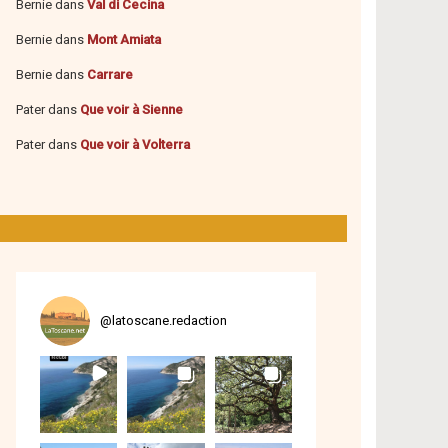
Bernie
dans
Val di Cecina
Bernie
dans
Mont Amiata
Bernie
dans
Carrare
Pater
dans
Que voir à Sienne
Pater
dans
Que voir à Volterra
@
latoscane.redaction