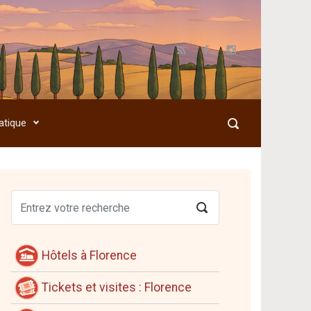
atique
Hôtels à Florence
Tickets et visites : Florence