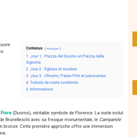
uvrir
Contenus
masquer
es
1
Jour 1 : Piazza del Duomo et Piazza della
Signoria
2
Jour 2 : Églises et musées
3
Jour 3 : Oltrarno, Palais Pitti et panoramas
4
Tickets de visite combinés
5
Informations
 Fiore
(Duomo), véritable symbole de Florence. La visite inclut
le de Brunelleschi avec sa fresque monumentale, le
Campanile
en bronze. Cette première approche offre une immersion
ine.