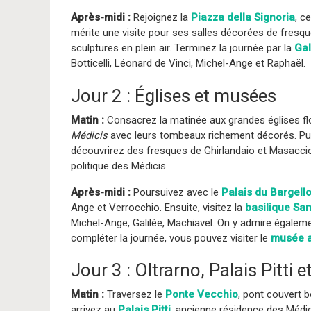
Après-midi :
Rejoignez la
Piazza della Signoria
, c
mérite une visite pour ses salles décorées de fresque
sculptures en plein air. Terminez la journée par la
Gal
Botticelli, Léonard de Vinci, Michel-Ange et Raphaël.
Jour 2 : Églises et musées
Matin :
Consacrez la matinée aux grandes églises fl
Médicis
avec leurs tombeaux richement décorés. Pui
découvrirez des fresques de Ghirlandaio et Masaccio.
politique des Médicis.
Après-midi :
Poursuivez avec le
Palais du Bargell
Ange et Verrocchio. Ensuite, visitez la
basilique Sa
Michel-Ange, Galilée, Machiavel. On y admire égaleme
compléter la journée, vous pouvez visiter le
musée a
Jour 3 : Oltrarno, Palais Pitti
Matin :
Traversez le
Ponte Vecchio
, pont couvert b
arrivez au
Palais Pitti
, ancienne résidence des Médic