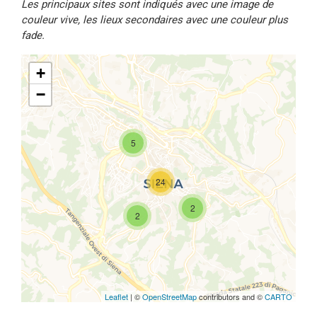
Les principaux sites sont indiqués avec une image de
couleur vive, les lieux secondaires avec une couleur plus
fade.
+
−
5
Travelers' Map is loading...
If you see this after your page is
24
loaded completely, leafletJS files
are missing.
2
2
Leaflet
| ©
OpenStreetMap
contributors and ©
CARTO