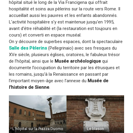
hôpital situé le long de la Via Francigena qui offrait
hospitalité et soins aux pèlerins sur la route vers Rome. Il
accueillait aussi les pauvres et les enfants abandonnés.
L’activité hospitalière s’y est maintenue jusqu’en 1995,
avant d’être réhabilité et (la restauration est toujours en
cours) et converti en espace muséal.
On y découvre de superbes espaces, dont la spectaculaire
Salle des Pèlerins
(Pellegrinaio) avec ses fresques du
XVe siècle, plusieurs églises, oratoires, le fabuleux trésor
de l’hôpital, ainsi que le
Musée archéologique
qui
documente l’occupation du territoire par les étrusques et
les romains, jusqu’à la Renaissance en passant par
l’important moyen-âge avec l’annexe du
Musée de
l’histoire de Sienne
.
L’hôpital sur la Piazza Duomo
Le blason