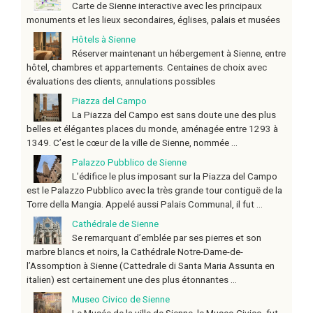
Carte de Sienne interactive avec les principaux
monuments et les lieux secondaires, églises, palais et musées
Hôtels à Sienne
Réserver maintenant un hébergement à Sienne, entre
hôtel, chambres et appartements. Centaines de choix avec
évaluations des clients, annulations possibles
Piazza del Campo
La Piazza del Campo est sans doute une des plus
belles et élégantes places du monde, aménagée entre 1293 à
1349. C’est le cœur de la ville de Sienne, nommée ...
Palazzo Pubblico de Sienne
L’édifice le plus imposant sur la Piazza del Campo
est le Palazzo Pubblico avec la très grande tour contiguë de la
Torre della Mangia. Appelé aussi Palais Communal, il fut ...
Cathédrale de Sienne
Se remarquant d’emblée par ses pierres et son
marbre blancs et noirs, la Cathédrale Notre-Dame-de-
l’Assomption à Sienne (Cattedrale di Santa Maria Assunta en
italien) est certainement une des plus étonnantes ...
Museo Civico de Sienne
Le Musée de la ville de Sienne, le Museo Civico, fut