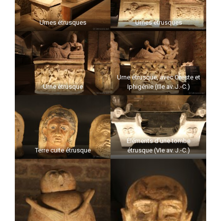
Urnes étrusques
Urnes étrusques
Urne étrusque, avec Oreste et
Urne étrusque
Iphigénie (IIIe av. J.-C.)
Éléments d’une tombe
Terre cuite étrusque
étrusque (VIe av. J.-C.)