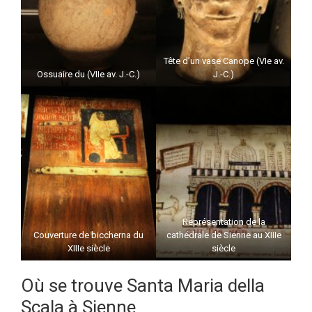
Tête d’un vase Canope (VIe av.
Ossuaire du (VIIe av. J.-C.)
J.-C.)
Représentation de la
Couverture de biccherna du
cathédrale de Sienne au XIIIe
XIIIe siècle
siècle
Où se trouve Santa Maria della
Scala à Sienne