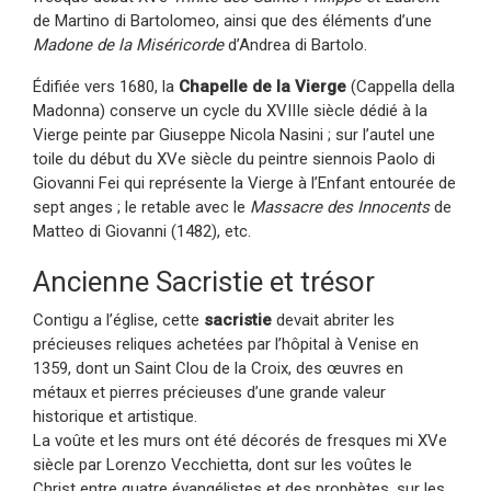
de Martino di Bartolomeo, ainsi que des éléments d’une
Madone de la Miséricorde
d’Andrea di Bartolo.
Édifiée vers 1680, la
Chapelle de la Vierge
(Cappella della
Madonna) conserve un cycle du XVIIIe siècle dédié à la
Vierge peinte par Giuseppe Nicola Nasini ; sur l’autel une
toile du début du XVe siècle du peintre siennois Paolo di
Giovanni Fei qui représente la Vierge à l’Enfant entourée de
sept anges ; le retable avec le
Massacre des Innocents
de
Matteo di Giovanni (1482), etc.
Ancienne Sacristie et trésor
Contigu a l’église, cette
sacristie
devait abriter les
précieuses reliques achetées par l’hôpital à Venise en
1359, dont un Saint Clou de la Croix, des œuvres en
métaux et pierres précieuses d’une grande valeur
historique et artistique.
La voûte et les murs ont été décorés de fresques mi XVe
siècle par Lorenzo Vecchietta, dont sur les voûtes le
Christ entre quatre évangélistes et des prophètes, sur les