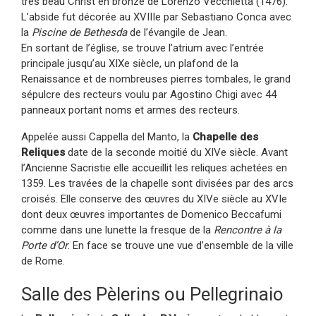
très beau Christ en bronze de Lorenzo Vecchietta (1476).
L’abside fut décorée au XVIIIe par Sebastiano Conca avec
la
Piscine de Bethesda
de l’évangile de Jean.
En sortant de l’église, se trouve l’atrium avec l’entrée
principale jusqu’au XIXe siècle, un plafond de la
Renaissance et de nombreuses pierres tombales, le grand
sépulcre des recteurs voulu par Agostino Chigi avec 44
panneaux portant noms et armes des recteurs.
Appelée aussi Cappella del Manto, la
Chapelle des
Reliques
date de la seconde moitié du XIVe siècle. Avant
l’Ancienne Sacristie elle accueillit les reliques achetées en
1359. Les travées de la chapelle sont divisées par des arcs
croisés. Elle conserve des œuvres du XIVe siècle au XVIe
dont deux œuvres importantes de Domenico Beccafumi
comme dans une lunette la fresque de la
Rencontre à la
Porte d’Or
. En face se trouve une vue d’ensemble de la ville
de Rome.
Salle des Pèlerins ou Pellegrinaio