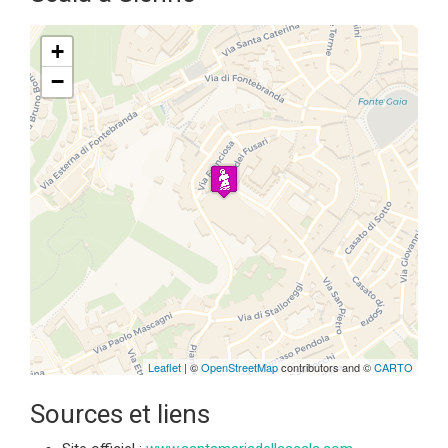
+
−
Travelers' Map is loading...
If you see this after your page is
loaded completely, leafletJS files
are missing.
Leaflet
| ©
OpenStreetMap
contributors and ©
CARTO
Sources et liens