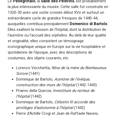
Le
Pellegrinaio
, la
Salle des Pèlerins
, est probablement
la plus intéressante du musée. Cette salle fut construite en
1320-30 avec une voûte croisée début XVe et surtout un
extraordinaire cycle de grandes fresques de 1440-44,
auxquelles contribua principalement
Domenico di Bartolo
.
Elles exaltent la mission de l’hôpital, dont la distribution de
l’aumône ou l’accueil des orphelins. Au delà de leur qualité
et originalité, elles consistent un témoignage
iconographique unique en Europe sur la vie hospitalière et
quotidienne de l’époque, avec des descriptions de
coutumes, des objets courants, etc.
Lorenzo Vecchietta,
Rêve de la mère du Bienheureux
Sorore
(1441)
Dominique de Bartolo,
Aumône de l’évêque,
construction des murs de l’hôpital
(1442-1443)
Priamo della Quercia,
Investiture du recteur de
l’hôpital
(1442)
Dominique de Bartolo,
Célestin III accorde des
privilèges d’autonomie à l’hôpital
(1442)
Pierre d’Achille Crogi et Jean de Raffaele Navesi,